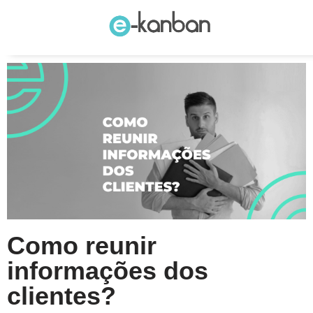
Pular
para
o
conteúdo
Como reunir
informações dos
clientes?